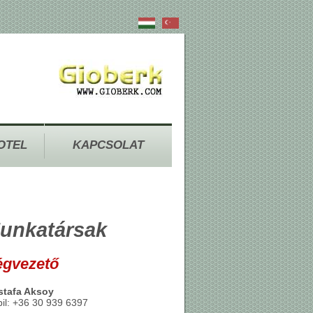
OTEL
KAPCSOLAT
unkatársak
gvezető
tafa Aksoy
il: +36 30 939 6397