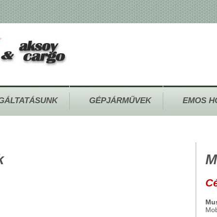
GÁLTATÁSUNK
GÉPJÁRMŰVEK
EMOS H
k
M
Cé
Mus
Mob