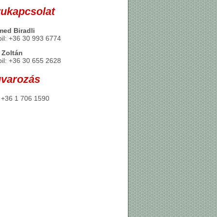
ukapcsolat
ed Biradli
il: +36 30 993 6774
 Zoltán
il: +36 30 655 2628
varozás
: +36 1 706 1590