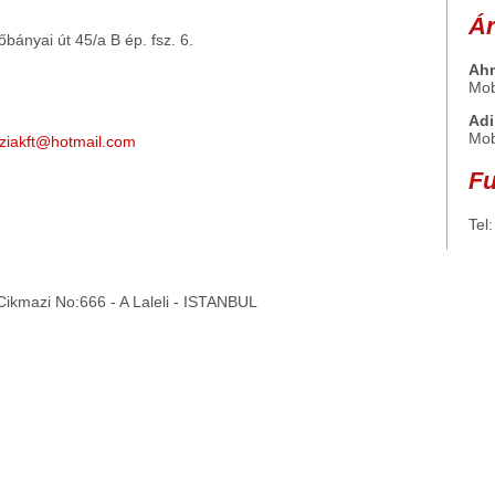
Ár
bányai út 45/a B ép. fsz. 6.
Ahm
Mob
Adi
Mob
iakft@hotmail.com
Fu
Tel
ikmazi No:666 - A Laleli - ISTANBUL